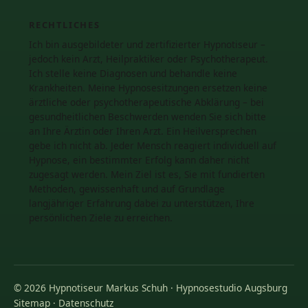
RECHTLICHES
Ich bin ausgebildeter und zertifizierter Hypnotiseur –
jedoch kein Arzt, Heilpraktiker oder Psychotherapeut.
Ich stelle keine Diagnosen und behandle keine
Krankheiten. Meine Hypnosesitzungen ersetzen keine
ärztliche oder psychotherapeutische Abklärung – bei
gesundheitlichen Beschwerden wenden Sie sich bitte
an Ihre Ärztin oder Ihren Arzt. Ein Heilversprechen
gebe ich nicht ab. Jeder Mensch reagiert individuell auf
Hypnose, ein bestimmter Erfolg kann daher nicht
zugesagt werden. Mein Ziel ist es, Sie mit fundierten
Methoden, gewissenhaft und auf Grundlage
langjähriger Erfahrung dabei zu unterstützen, Ihre
persönlichen Ziele zu erreichen.
© 2026 Hypnotiseur Markus Schuh · Hypnosestudio Augsburg
Sitemap
·
Datenschutz