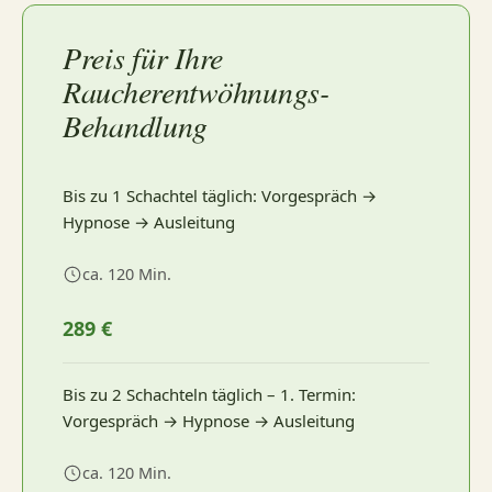
Auch die Sorge vor einer starken
Sie dabei, alte Automatismen
Sicherheit auf dem Weg in ein dauerhaft
Gewichtszunahme ist verständlich. Die
loszulassen und den Weg in ein
Preis für Ihre
rauchfreies Leben.
Rückmeldungen meiner Klienten zeigen
rauchfreies Leben leichter zu gestalten.
Raucherentwöhnungs-
Sollten Sie danach feststellen, dass Sie
jedoch ein anderes Bild: Manche
Behandlung
Viele meiner Klienten berichten, dass
in bestimmten Situationen noch
nehmen nach der Rauchentwöhnung
ihnen der Ausstieg bereits nach einer
häufiger an Zigaretten denken als
etwas zu, andere halten ihr Gewicht
einzigen Sitzung gelungen ist. Dabei
Bis zu 1 Schachtel täglich: Vorgespräch →
gewünscht, kann jederzeit eine
oder nehmen sogar ab. Insgesamt fällt
Hypnose → Ausleitung
arbeite ich nicht gegen Ihren Willen,
Auffrischungssitzung vereinbart
die Gewichtszunahme häufig deutlich
sondern mit Ihrer eigenen Motivation.
ca. 120 Min.
werden. In den meisten Fällen bildet
geringer aus, als viele erwarten.
Denn die Entscheidung, rauchfrei zu
jedoch bereits die erste Sitzung den
Dadurch steht eine erfolgreiche
289 €
werden, treffen Sie selbst – die Hypnose
Start in Ihr rauchfreies Leben, während
Rauchentwöhnung für viele nicht im
hilft Ihnen dabei, diese Entscheidung
weitere Sitzungen der zusätzlichen
Schatten der Angst vor zusätzlichen
Bis zu 2 Schachteln täglich – 1. Termin:
nachhaltig im Unterbewusstsein zu
Stabilisierung dienen und Sie dabei
Kilos.
Vorgespräch → Hypnose → Ausleitung
verankern.
unterstützen, dauerhaft rauchfrei zu
ca. 120 Min.
bleiben.